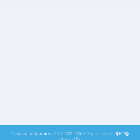
Powered by
Xunruicms
4.7.1 2009-2026 © Xunruicms Inc.
粤ICP备
20026762号-5