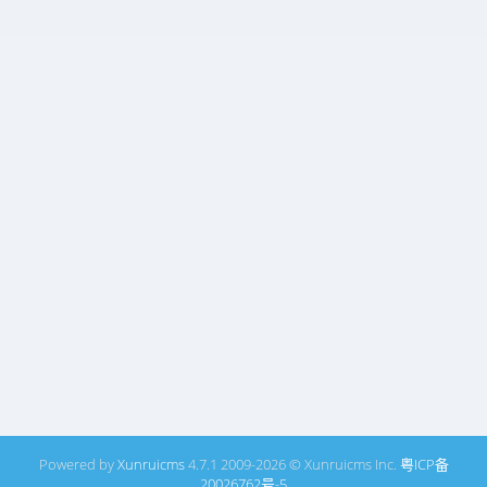
Powered by
Xunruicms
4.7.1 2009-2026 © Xunruicms Inc.
粤ICP备
20026762号-5