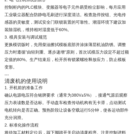
控制柜内的PLC模块、变频器等电子元件易受粉尘影响，每月应用
工业吸尘器配合防静电毛刷进行深度清洁。检查急停按钮、光电传
感器的灵敏度，测试安全门联锁装置的可靠性。潮湿环境下建议加
装除湿机，维持相对湿度低于60%。
3. 模具安装与调试规范
更换模切版时，先用柴油擦拭模板底部并涂抹薄层机油防锈。调整
压力时遵循"由轻到重、逐步递增"原则，首次试模压力设定不超过额
定值的80%。生产结束后，松开所有锁紧螺栓释放应力，防止模板
变形。
---
清废机的使用说明
1. 开机前的准备工作
确认电源电压符合铭牌要求（通常为380V±5%），接通气源后观察
压力表读数是否达标。手动盘车检查传动机构有无卡滞，点动测试
电机转向是否正确。预热阶段让设备空载运行5分钟，使各运动部件
充分润滑。
2. 标准化操作流程
将待加工材料定位后，踩下脚踏开关启动清废程序。注意控制进料