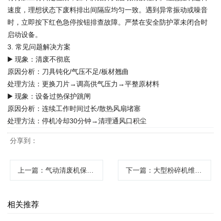
速度，理想状态下废料排出间隔应均匀一致。遇到异常振动或噪音
时，立即按下红色急停按钮排查故障。严禁在安全防护罩未闭合时
启动设备。
3. 常见问题解决方案
▶️ 现象：清废不彻底
原因分析：刀具钝化/气压不足/板材翘曲
处理方法：更换刀片→调高供气压力→平整原材料
▶️ 现象：设备过热保护跳闸
原因分析：连续工作时间过长/散热风扇堵塞
处理方法：停机冷却30分钟→清理通风口积尘
分享到：
上一篇
：气动清废机保养攻略
下一篇
：大型粉碎机维护保养与安全操作手册
相关推荐