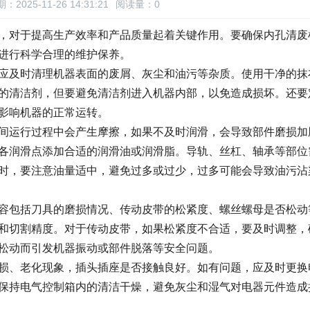
：2025-11-26 14:31:21
阅读量：
0
，对于提高生产效率和产品质量起着关键作用。要确保内孔清废
进行科学合理的维护保养。
应及时清理机器表面的废屑、灰尘和油污等杂质。使用干净的抹
的清洁剂，但要避免清洁剂进入机器内部，以免造成损坏。还要
影响机器的正常运转。
间运行过程中会产生摩擦，如果不及时润滑，会导致部件磨损加
各润滑点添加合适的润滑油或润滑脂。导轨、丝杠、轴承等部位
时，要注意油量适中，避免过多或过少，过多可能会导致油污沾
容包括刀具的磨损情况、传动皮带的松紧度、螺丝螺母是否松动
和切割精度。对于传动皮带，如果松紧度不合适，要及时调整，
松动而引发机器振动或部件脱落等安全问题。
损、老化现象，插头插座是否接触良好。如有问题，应及时更换
保持电气控制箱内的清洁干燥，避免灰尘和湿气对电器元件造成