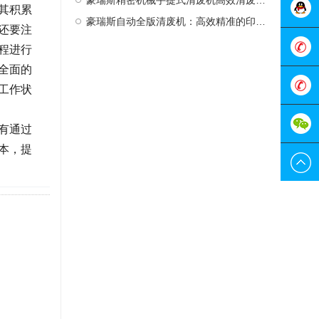
豪瑞斯精密机械手提式清废机高效清废新选择
其积累
豪瑞斯自动全版清废机：高效精准的印后处理革新者
还要注
在线客
程进行
全面的
服
0755-
工作状
298829
189228
有通过
本，提