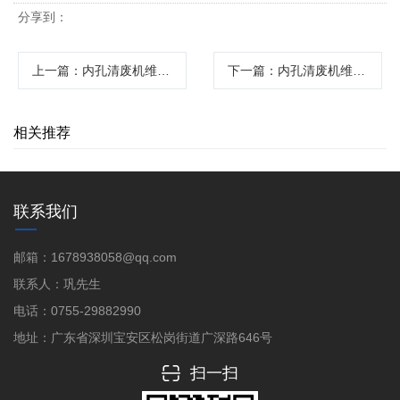
分享到：
上一篇
：内孔清废机维护保养全攻略
下一篇
：内孔清废机维护保养全攻略
相关推荐
联系我们
邮箱：1678938058@qq.com
联系人：巩先生
电话：0755-29882990
地址：广东省深圳宝安区松岗街道广深路646号
扫一扫