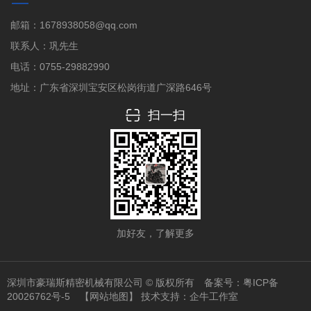
邮箱：1678938058@qq.com
联系人：巩先生
电话：0755-29882990
地址：广东省深圳宝安区松岗街道广深路646号
扫一扫
加好友，了解更多
深圳市豪瑞斯精密机械有限公司 © 版权所有 备案号：
粤ICP备
20026762号-5
【网站地图】
技术支持：
企牛工作室