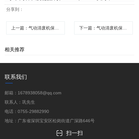
分享到：
上一篇
：气动清废机保养与维护
下一篇
：气动清废机保养攻略
相关推荐
联系我们
邮箱：1678938058@qq.com
联系人：巩先生
电话：0755-29882990
地址：广东省深圳宝安区松岗街道广深路646号
扫一扫