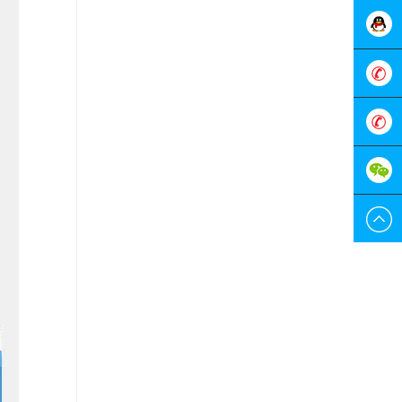
在线客
服
0755-
298829
189228