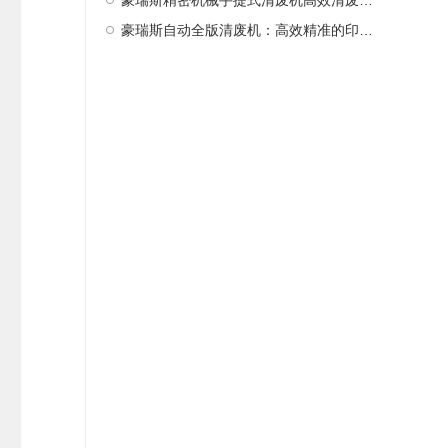
豪瑞斯精密机械手提式清废机高效清废新选择
豪瑞斯自动全版清废机：高效精准的印后处理革新者