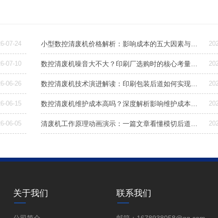
6-07-24
小型数控清废机价格解析：影响成本的五大因素与选型建议
20
6-07-10
数控清废机噪音大不大？印刷厂选购时的核心考量与降噪方案
20
6-06-26
数控清废机技术演进解读：印刷包装后道如何实现高效精准清废
20
6-06-15
数控清废机维护成本高吗？深度解析影响维护成本的4大关键与降本策略
20
6-06-05
清废机工作原理动画演示：一篇文章看懂模切后道清废如何一次完成
20
关于我们
联系我们