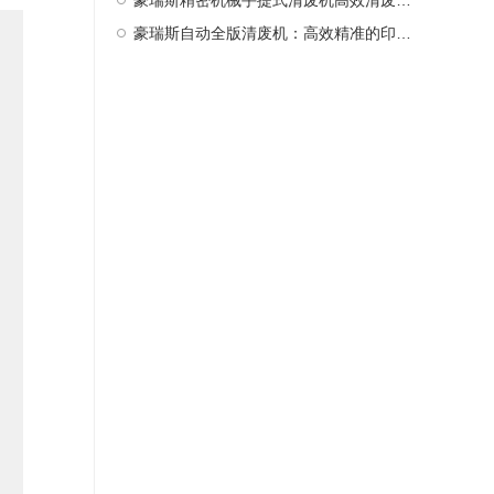
豪瑞斯精密机械手提式清废机高效清废新选择
豪瑞斯自动全版清废机：高效精准的印后处理革新者