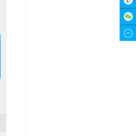
服
0755-
298829
189228