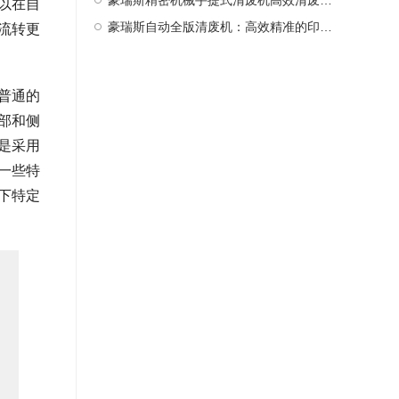
豪瑞斯精密机械手提式清废机高效清废新选择
以在自
豪瑞斯自动全版清废机：高效精准的印后处理革新者
流转更
普通的
部和侧
是采用
一些特
下特定