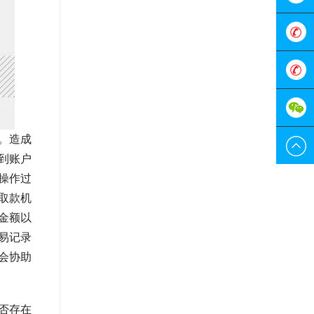
在线客
服
0755-
298829
189228
。造成
到账户
操作过
取款机
金额以
易记录
会协助
否存在