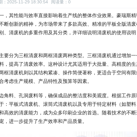
：2025-11-29 18:30:54
阅读量：
0
一，其性能与效率直接影响着生产线的整体作业效果。豪瑞斯精
不断创新的精神，为市场带来了多款高效、精准的平板全版清废
别、清废机的多重作用及其分类，并详细说明清废机的使用说明
主要分为三框清废和两框清废两种类型。三框清废机通过增加一
料，提高了清废效率。这种设计尤其适用于大批量、高精度的生
两框清废机则以其结构紧凑、操作简便著称，更适合于空间有限
合考虑生产规模、产品特性及预算等因素。
边角料、孔洞废料等，确保成品的整洁度和美观度。根据工作原
于：平板式清废机、滚筒式清废机以及专用于特定材料（如塑料
和高效的清废能力，成为众多印刷企业的首选。随着技术的不断
宠，进一步提升了生产效率和产品质量。