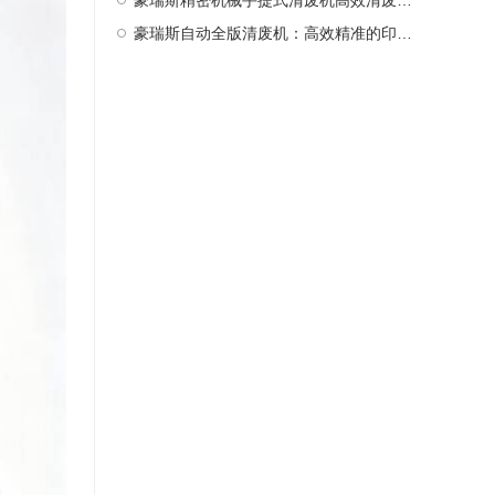
豪瑞斯精密机械手提式清废机高效清废新选择
豪瑞斯自动全版清废机：高效精准的印后处理革新者