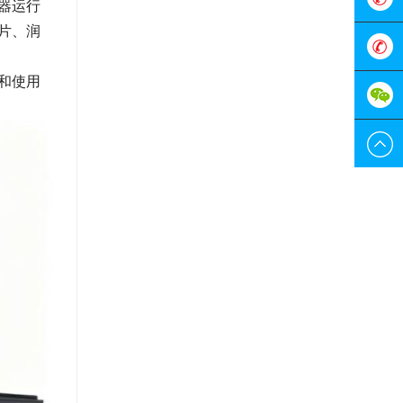
器运行
片、润
服
0755-
和使用
298829
189228