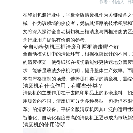
作者：创始人
日期
在印刷包装行业中，平板全版清废机作为关键设备之
械，作为该领域的佼佼者，凭借其深厚的技术积累和
文将深入探讨全自动模切机三框清废与两框清废的区
为行业用户提供有价值的参考。
全自动模切机三框清废和两框清废哪个好
全自动模切机中的清废环节，根据框架设计的不同，
的清废框架，使得纸张在模切后能够更快速地分离废
求，能够显著减少停机时间，提升整体生产效率。而
本有严格控制的场景。选择哪种类型的清废机，需综
清废机有什么作用，有哪些分类？
清废机的主要作用在于去除印刷品上的多余废料，如
用场景的不同，清废机可分为多种类型，包括但不限
革）的清废设备。平板全版清废机因其广泛的适用性
智能化、自动化程度更高的清废机正逐步成为市场新
清废机的使用说明