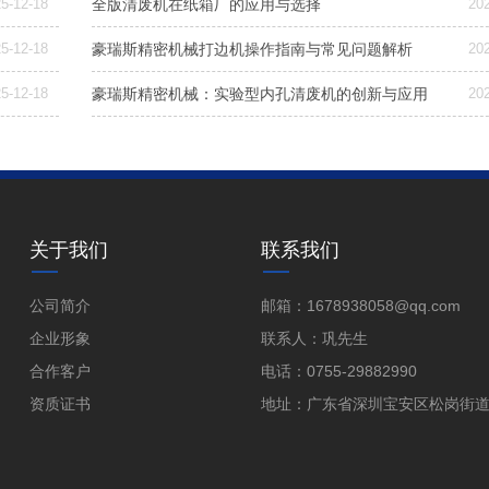
5-12-18
全版清废机在纸箱厂的应用与选择
20
5-12-18
豪瑞斯精密机械打边机操作指南与常见问题解析
20
5-12-18
豪瑞斯精密机械：实验型内孔清废机的创新与应用
20
关于我们
联系我们
公司简介
邮箱：1678938058@qq.com
企业形象
联系人：巩先生
合作客户
电话：0755-29882990
资质证书
地址：广东省深圳宝安区松岗街道