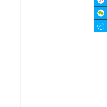
服
0755-
298829
189228