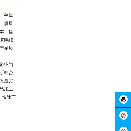
一种重
口质量
本，提
该连续
产品质
企业为
斯精密
质量完
品加工
，快速而
在线客