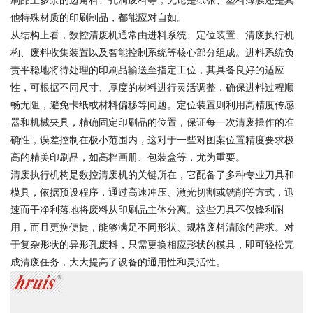
刷品上多余的边角料、孔洞废料等，无论是纸张、塑料薄膜还是其
他特殊材质的印刷制品，都能应对自如。
从结构上看，数控清废机通常由进料系统、定位装置、清废执行机
构、废料收集装置以及智能控制系统等核心部分组成。进料系统负
责平稳地将待处理的印刷品输送至指定工位，其具备良好的适应
性，可根据不同尺寸、厚度的材料进行灵活调整，确保进料过程顺
畅无阻，避免卡纸或材料偏移等问题。定位装置则利用高精度传感
器和机械夹具，精确固定印刷品的位置，保证每一次清废操作的准
确性，误差控制在极小范围内，这对于一些对图案位置精度要求极
高的精美印刷品，如高档画册、包装盒等，尤为重要。
清废执行机构是数控清废机的关键所在，它配备了多种专业刀具和
模具，依据预设程序，通过高速冲压、激光切割或铣削等方式，迅
速而干净利落地将废料从印刷品主体分离。这些刀具不仅锋利耐
用，而且更换便捷，能够满足不同形状、规格废料清除的需求。对
于复杂形状的异形孔废料，只需更换相应形状的模具，即可轻松完
成清废任务，大大提高了设备的通用性和灵活性。