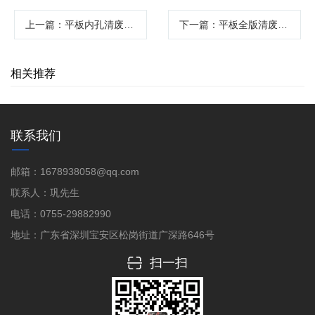
上一篇
：平板内孔清废机高效清理解决方案
下一篇
：平板全版清废机：高效解决印刷后道清废难题
相关推荐
联系我们
邮箱：1678938058@qq.com
联系人：巩先生
电话：0755-29882990
地址：广东省深圳宝安区松岗街道广深路646号
扫一扫