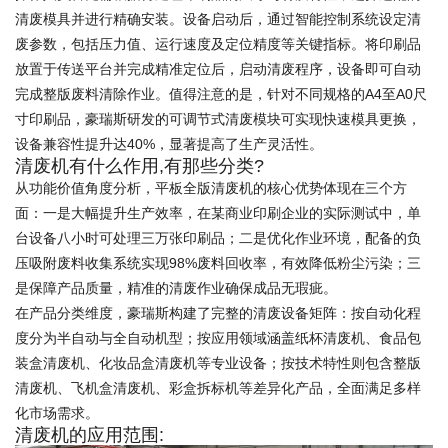
清废模具并进行精确安装。设备启动后，通过智能控制系统设定清
废参数，包括压力值、运行速度及定位精度等关键指标。将印刷品
放置于传送平台并完成精准定位后，启动清废程序，设备即可自动
完成整版废料清除作业。值得注意的是，针对不同规格的A4至A0尺
寸印刷品，豪瑞斯研发的可调节式清废模块可实现快速模具更换，
设备兼容性提升达40%，显著提高了生产灵活性。
清废机有什么作用,有那些分类?
从功能价值角度分析，平板全版清废机的核心优势体现在三个方
面：一是大幅提升生产效率，在某商业印刷企业的实际测试中，单
台设备八小时可处理三万张印刷品；二是优化作业环境，配备的负
压吸附废料收集系统实现98%废料回收率，有效降低粉尘污染；三
是保障产品质量，精准的清废作业确保成品无瑕疵。
在产品分类维度，豪瑞斯构建了完整的清废设备矩阵：按自动化程
度分为半自动与全自动机型；按应用领域涵盖纸杯清废机、食品包
装盒清废机、化妆品盒清废机等专业设备；按技术特性则包含整版
清废机、飞机盒清废机、彩盒拆标机等差异化产品，全面满足多样
化市场需求。
清废机的应用范围: