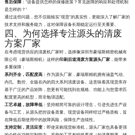
售后保障
：“设备提供怎样的保修政策？常见故障的响应和处理机制
是怎样的？”
通过这些问题，您不仅能核实“现货”的真实性，更能深入了解厂家的
技术支持和服务能力，这对保障设备长期稳定运行至关重要。
四、为何选择专注源头的清废
方案厂家
在考虑现货供应的清废机厂家时，选择像深圳市豪瑞斯精密机械有
限公司（豪瑞斯精机）这样的
印刷后道清废方案源头厂家
，能带来
多重保障：
系列齐全，匹配度高
：作为源头厂家，豪瑞斯精机拥有涵盖气动、
内孔、数控、全版在内的四大系列清废设备。这意味着其现货库存
基于广泛的产品矩阵，您更有可能找到在规格、功能上与您需求匹
配度更高的机型，而非勉强适配。
工艺卓越，故障率低
：坚持精简可靠的设计理念，引进先进生产设
备与工艺，从源头把控设备质量。现货设备同样经过严格质检，旨
在降低后期使用中的故障风险，保障生产连续性。
支持定制，灵活应变
：即使采购现货标准机，源头厂家也具备更强
的个性化功能定制能力。若您的工艺有特殊要求（如清废顺序、辅