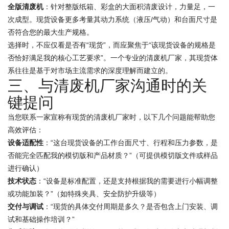
全版清废机
：针对整版纸箱、彩盒的大面积清废设计，力量足，一
次成型。现货设备更多考量其动力系统（液压/气动）和台面尺寸是
否符合您的最大生产规格。
选择时，不应仅看是否有“现货”，而应聚焦于“该现货设备的规格是
否恰好满足我的核心工艺要求”。一个专业的清废机厂家，其现货体
系往往是基于对市场主流需求的深度理解而建立的。
三、与清废机厂家沟通时的关
键提问
当您联系一家宣称有现货的清废机厂家时，以下几个问题能帮助您
高效评估：
设备适配性
：“这台现货设备的工作台面尺寸、行程和压力参数，是
否能完全匹配我的模切版和产品材质？”（可提供模切版文件或样品
进行确认）
技术状态
：“设备是标准配置，还是支持根据我的需要进行小幅调整
或功能加装？”（如特殊夹具、安全防护升级等）
交付与调试
：“现货的具体交付周期是多久？是否包含上门安装、调
试和基础操作培训？”