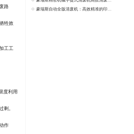
豪瑞斯精密机械手提式清废机高效清废新选择
废路
豪瑞斯自动全版清废机：高效精准的印后处理革新者
牺牲效
加工工
限度利用
过剩。
动作