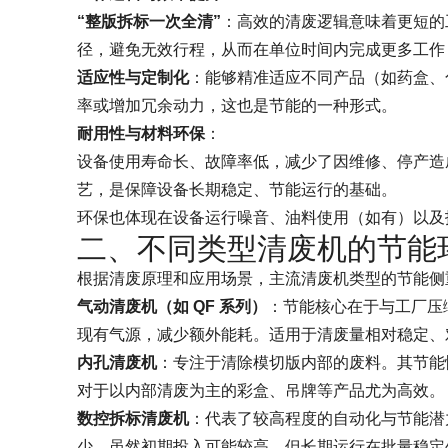
“整版拆标一次全清”
：高效的清废逻辑意味着更短的
径，避免无效行程，从而在单位时间内完成更多工作
适应性与定制化
：能够精准适应不同产品（如药盒、
率或增加冗余动力，这也是节能的一种形式。
耐用性与材料环保
：
设备使用寿命长、故障率低，减少了因维修、停产造
艺，是保障设备长期稳定、节能运行的基础。
环保也体现在设备运行噪音、油料使用（如有）以及
二、不同类型清废机的节能
根据清废原理和应用场景，主流清废机类型的节能侧
气动清废机（如 QF 系列）
：节能核心在于与工厂压
现有气源，减少额外能耗。适用于清废量相对稳定、
内孔清废机
：专注于清除模切版内部的废料。其节能
对于以内部清废为主的彩盒、吊牌等产品尤为高效。
数控拆标清废机
：代表了较高程度的自动化与节能潜
少。虽然初期投入可能较高，但长期运行在批量稳定