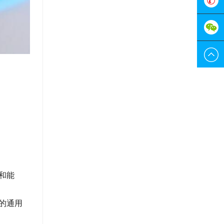
服
0755-
298829
189228
和能
的通用