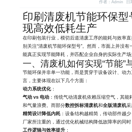
作者：Admin
日期
印刷清废机节能环保型
现高效低耗生产
在印刷包装行业，模切后道清废工序的能耗与效率直
别关注“清废机节能环保型号”。然而，市面上并没有
能真正实现节能降耗，并匹配企业自身的实际生产场
一、清废机如何实现“节能”与
节能环保并非单一功能，而是贯穿于设备设计、动力
言，主要体现在以下几个方面：
动力系统优化
：
气动 vs 电动
：传统气动清废机依赖压缩空气，其能
和气量浪费。而部分
数控拆标清废机
和
全版清废机
采
精简设计降低内耗
：设备结构越精简，传动部件越少
厂家所注重的，通过优化机械结构降低故障率的同时
工作逻辑与效率提升
：