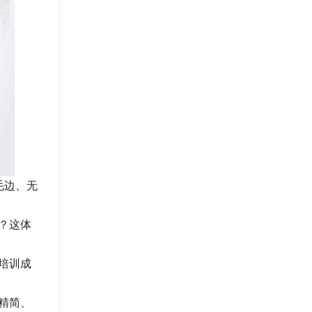
毛边、无
？这体
培训成
精简、