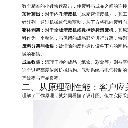
数个精准的小锤快速敲击，使废料与成品之间的连接
顶针顶出
：对于
内孔清废机
（或精密清废机），其工
针阵列，通过机械或气动驱动，从下方将孔内废料向
整体剥离
：对于
全版清废机
或
数控拆标清废机
，其原
料作为一个整体，与保留的成品部分进行分离，特别
废料分离与收集
：被清除的废料通过设备下方的网格
域的整洁。
成品收集
：清理干净的成品（纸盒、彩盒等）则被平
这个过程高度依赖机械结构、气动系统与电气控制的
产效率与产品良率。
二、从原理到性能：客户应
理解了工作原理，就如同看懂了设计图。但在实际采