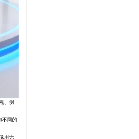
规、侧
加不同的
像用无