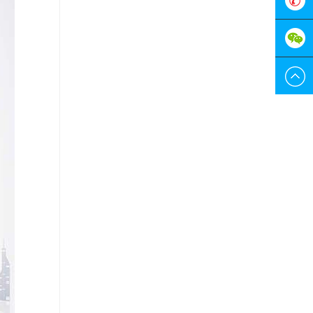
服
0755-
298829
189228