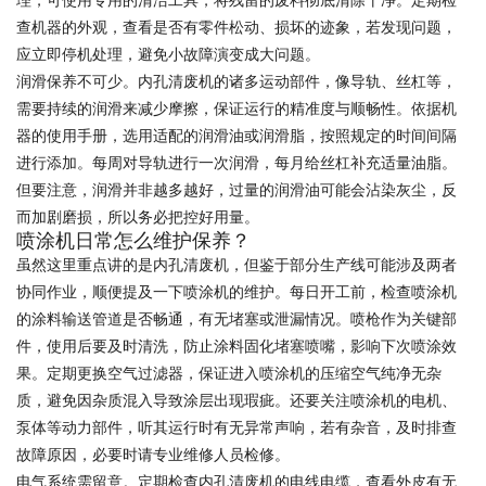
理，可使用专用的清洁工具，将残留的废料彻底清除干净。定期检
查机器的外观，查看是否有零件松动、损坏的迹象，若发现问题，
应立即停机处理，避免小故障演变成大问题。
润滑保养不可少。内孔清废机的诸多运动部件，像导轨、丝杠等，
需要持续的润滑来减少摩擦，保证运行的精准度与顺畅性。依据机
器的使用手册，选用适配的润滑油或润滑脂，按照规定的时间间隔
进行添加。每周对导轨进行一次润滑，每月给丝杠补充适量油脂。
但要注意，润滑并非越多越好，过量的润滑油可能会沾染灰尘，反
而加剧磨损，所以务必把控好用量。
喷涂机日常怎么维护保养？
虽然这里重点讲的是内孔清废机，但鉴于部分生产线可能涉及两者
协同作业，顺便提及一下喷涂机的维护。每日开工前，检查喷涂机
的涂料输送管道是否畅通，有无堵塞或泄漏情况。喷枪作为关键部
件，使用后要及时清洗，防止涂料固化堵塞喷嘴，影响下次喷涂效
果。定期更换空气过滤器，保证进入喷涂机的压缩空气纯净无杂
质，避免因杂质混入导致涂层出现瑕疵。还要关注喷涂机的电机、
泵体等动力部件，听其运行时有无异常声响，若有杂音，及时排查
故障原因，必要时请专业维修人员检修。
电气系统需留意。定期检查内孔清废机的电线电缆，查看外皮有无