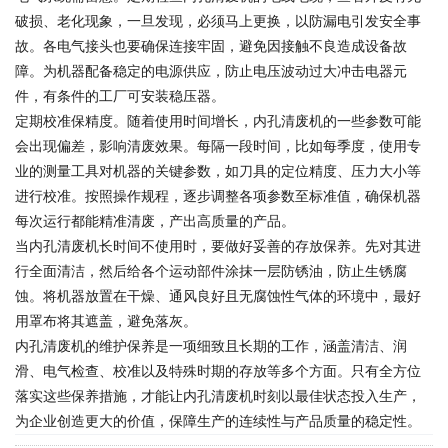
破损、老化现象，一旦发现，必须马上更换，以防漏电引发安全事
故。各电气接头也要确保连接牢固，避免因接触不良造成设备故
障。为机器配备稳定的电源供应，防止电压波动过大冲击电器元
件，有条件的工厂可安装稳压器。
定期校准保精度。随着使用时间增长，内孔清废机的一些参数可能
会出现偏差，影响清废效果。每隔一段时间，比如每季度，使用专
业的测量工具对机器的关键参数，如刀具的定位精度、压力大小等
进行校准。按照操作规程，逐步调整各项参数至标准值，确保机器
每次运行都能精准清废，产出高质量的产品。
当内孔清废机长时间不使用时，要做好妥善的存放保养。先对其进
行全面清洁，然后给各个运动部件涂抹一层防锈油，防止生锈腐
蚀。将机器放置在干燥、通风良好且无腐蚀性气体的环境中，最好
用罩布将其遮盖，避免落灰。
内孔清废机的维护保养是一项细致且长期的工作，涵盖清洁、润
滑、电气检查、校准以及特殊时期的存放等多个方面。只有全方位
落实这些保养措施，才能让内孔清废机时刻以最佳状态投入生产，
为企业创造更大的价值，保障生产的连续性与产品质量的稳定性。