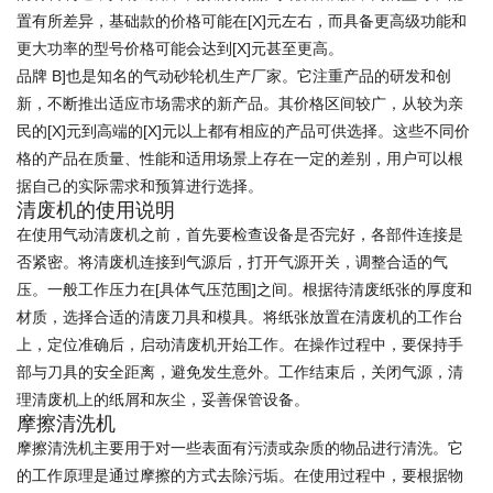
置有所差异，基础款的价格可能在[X]元左右，而具备更高级功能和
更大功率的型号价格可能会达到[X]元甚至更高。
品牌 B]也是知名的气动砂轮机生产厂家。它注重产品的研发和创
新，不断推出适应市场需求的新产品。其价格区间较广，从较为亲
民的[X]元到高端的[X]元以上都有相应的产品可供选择。这些不同价
格的产品在质量、性能和适用场景上存在一定的差别，用户可以根
据自己的实际需求和预算进行选择。
清废机的使用说明
在使用气动清废机之前，首先要检查设备是否完好，各部件连接是
否紧密。将清废机连接到气源后，打开气源开关，调整合适的气
压。一般工作压力在[具体气压范围]之间。根据待清废纸张的厚度和
材质，选择合适的清废刀具和模具。将纸张放置在清废机的工作台
上，定位准确后，启动清废机开始工作。在操作过程中，要保持手
部与刀具的安全距离，避免发生意外。工作结束后，关闭气源，清
理清废机上的纸屑和灰尘，妥善保管设备。
摩擦清洗机
摩擦清洗机主要用于对一些表面有污渍或杂质的物品进行清洗。它
的工作原理是通过摩擦的方式去除污垢。在使用过程中，要根据物