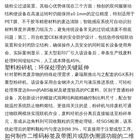
级粉尘过滤装置。其核心优势体现在三个方面：独创的双伺服驱动
结构使设备在高速运转时仍能保持±0.1mm的定位精度，特别适用于
PET膜、不干胶等精密材料的废边清除；智能感应系统可自动识别
材料厚度并调整刀组压力，避免传统设备常见的过切或清废不彻底
问题；第三，符合欧盟CE标准的安全防护设计，包括急停按钮联动
装置和全封闭防尘结构，确保操作人员安全的同时延长设备使用寿
命。实际案例显示，某大型彩印厂引入该设备后，单条生产线废料
处理时间缩短62%，人工成本降低45%。
塑料粉碎机：环保处理的关键延伸
针对塑料类废弃物的特殊处理需求，豪瑞斯推出与之配套的GX系列
重型粉碎机。该设备采用合金钢淬火刀片与液压推进系统，可轻松
处理厚度达8mm的ABS板材及硬度较高的PC废料。区别于普通粉碎
设备，其创新设计的螺旋式筛网结构能精确控制出料尺寸，配合智
能温控系统防止物料熔结。更值得关注的是，粉碎机与排废机可通
过物联网模块实现联机作业，废料经初步分离后直接输送至粉碎单
元，形成从边角料到可回收颗粒的完整处理链。经SGS检测，该系
统处理后的塑料颗粒均匀度达到98.3%，可直接用于注塑成型工序。
如何制作二维码标签及带图片或防伪溯源功能的二维