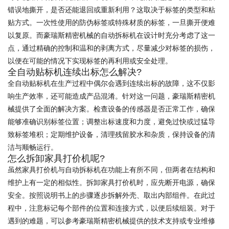
错误地撕开，是否还能退回或重新利用？这取决于标签的类型和粘
贴方式。一次性使用的防伪标签或特殊材质的标签，一旦撕开便难
以复原。而豪瑞斯精密机械的自动拆标机在设计时充分考虑了这一
点，通过精确的控制和温和的剥离方式，尽量减少对标签的损伤，
以便在可能的情况下实现标签的再利用或安全处理。
全自动贴标机连续出标怎么解决?
全自动贴标机在生产过程中偶尔会遇到连续出标的故障，这不仅影
响生产效率，还可能造成产品混淆。针对这一问题，豪瑞斯精密机
械提供了全面的解决方案。检查设备的传感器是否正常工作，确保
能够准确识别标签位置；调整出标速度和力度，避免过快或过猛导
致标签堆积；定期维护设备，清理残留胶水和杂质，保持设备的清
洁与顺畅运行。
怎么拆卸家具打价机呢?
虽然家具打价机与自动拆标机在功能上有所不同，但两者在结构和
维护上有一定的相似性。拆卸家具打价机时，应先断开电源，确保
安全。按照说明书上的步骤逐步拆解外壳、取出内部组件。在此过
程中，注意标记每个部件的位置和连接方式，以便后续组装。对于
遇到的难题，可以参考豪瑞斯精密机械提供的技术支持或专业维修