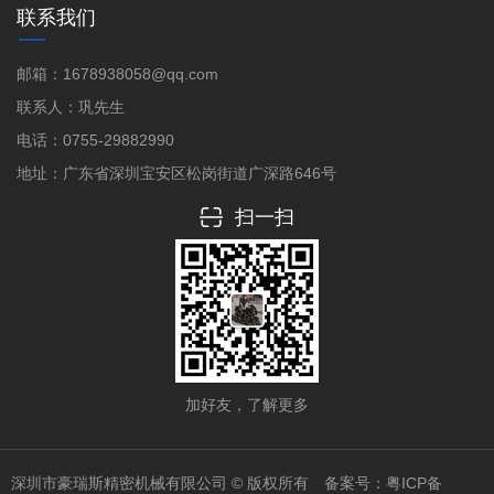
联系我们
邮箱：1678938058@qq.com
联系人：巩先生
电话：0755-29882990
地址：广东省深圳宝安区松岗街道广深路646号
扫一扫
加好友，了解更多
深圳市豪瑞斯精密机械有限公司 © 版权所有 备案号：
粤ICP备