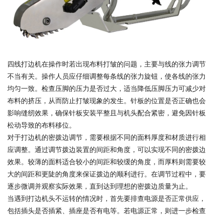
四线打边机在操作时若出现布料打皱的问题，主要与线的张力调节
不当有关。操作人员应仔细调整每条线的张力旋钮，使各线的张力
均匀一致。检查压脚的压力是否过大，适当降低压脚压力可减少对
布料的挤压，从而防止打皱现象的发生。针板的位置是否正确也会
影响缝纫效果，确保针板安装平整且与机头配合紧密，避免因针板
松动导致的布料移位。
对于打边机的密拨边调节，需要根据不同的面料厚度和材质进行相
应调整。通过调节拨边装置的间距和角度，可以实现不同的密拨边
效果。较薄的面料适合较小的间距和较缓的角度，而厚料则需要较
大的间距和更陡的角度来保证拨边的顺利进行。在调节过程中，要
逐步微调并观察实际效果，直到达到理想的密拨边质量为止。
当遇到打边机头不运转的情况时，首先要排查电源是否正常供应，
包括插头是否插紧、插座是否有电等。若电源正常，则进一步检查