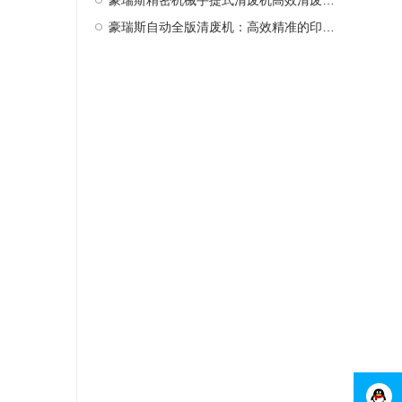
豪瑞斯精密机械手提式清废机高效清废新选择
豪瑞斯自动全版清废机：高效精准的印后处理革新者