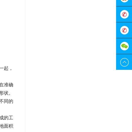
在线客
服
0755-
298829
189228
一起，
在准确
形状。
不同的
成的工
地面积