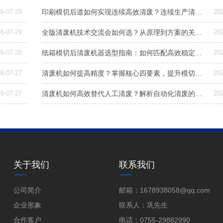
6-07-29
印刷模切后道如何实现连续高效清废？连续生产清废方案解析
20
6-07-29
全版清废机技术交流会如何选？从原理到方案的关键指南
20
6-07-28
纸箱模切后清废机器选型指南：如何匹配高效稳定清废方案
20
6-07-27
清废机如何提高精度？掌握核心四要素，提升模切后道良品率
20
6-07-27
清废机如何高效替代人工清废？解析自动化清废的效益与选型要点
20
关于我们
联系我们
公司简介
邮箱：1678938058@qq.com
企业形象
联系人：巩先生
合作客户
电话：0755-29882990