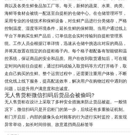
商以及各类生鲜食品加工厂等。每天，新鲜的蔬菜、水果、肉类、
海鲜等食材会被统一配送至自提柜的仓储中心。在仓储管理环节，
采用专业的冷链技术和保鲜设备，对生鲜产品进行分类储存，严格
控制温度、湿度等环境条件，延长生鲜的保鲜期。当用户通过线上
平台下单购买生鲜产品后，订单信息会实时传输到自提柜管理系
统。工作人员会根据订单详情，迅速从仓储中挑选出对应的商品，
并将其放置在指定的自提柜格子内。每个格子都配备有智能锁和温
控系统，保证商品的安全和品质。用户在收到取货通知后，可在规
定时间内前往自提柜，通过扫码或输入取货码等方式打开格子，取
走自己购买的生鲜。整个运营过程中，还需要注重用户体验，不断
优化线上线下服务，提高配送效率，解决用户在购物过程中遇到的
问题，以提升用户满意度和忠诚度。
无人售货柜微信扫码后货品会被偷吗?
无人售货柜在设计上采取了多种安全措施来防止货品被盗。一般情
况下，微信扫码只是开启柜门的第一步，后续还有多重验证机制。
柜门开启后，内部的摄像头会对顾客的行为进行实时监控，若发现
异常举动，如长时间徘徊、故意遮挡商品标签等