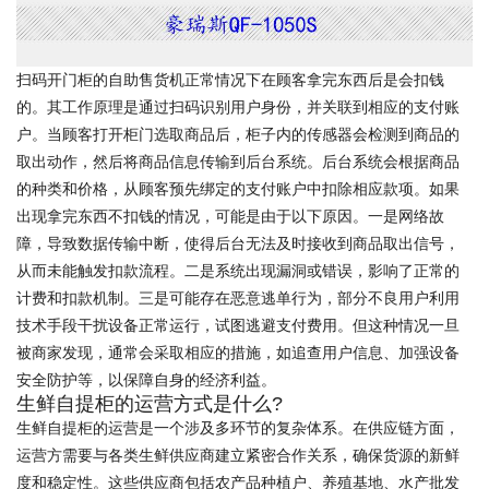
扫码开门柜的自助售货机正常情况下在顾客拿完东西后是会扣钱
的。其工作原理是通过扫码识别用户身份，并关联到相应的支付账
户。当顾客打开柜门选取商品后，柜子内的传感器会检测到商品的
取出动作，然后将商品信息传输到后台系统。后台系统会根据商品
的种类和价格，从顾客预先绑定的支付账户中扣除相应款项。如果
出现拿完东西不扣钱的情况，可能是由于以下原因。一是网络故
障，导致数据传输中断，使得后台无法及时接收到商品取出信号，
从而未能触发扣款流程。二是系统出现漏洞或错误，影响了正常的
计费和扣款机制。三是可能存在恶意逃单行为，部分不良用户利用
技术手段干扰设备正常运行，试图逃避支付费用。但这种情况一旦
被商家发现，通常会采取相应的措施，如追查用户信息、加强设备
安全防护等，以保障自身的经济利益。
生鲜自提柜的运营方式是什么?
生鲜自提柜的运营是一个涉及多环节的复杂体系。在供应链方面，
运营方需要与各类生鲜供应商建立紧密合作关系，确保货源的新鲜
度和稳定性。这些供应商包括农产品种植户、养殖基地、水产批发