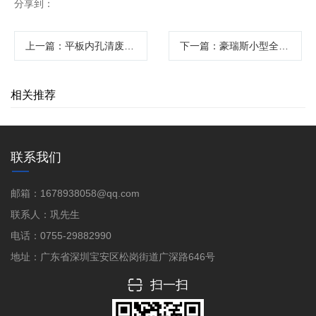
分享到：
上一篇
：平板内孔清废机高效清除废料提升生产效率
下一篇
：豪瑞斯小型全版清废机：高效精准的印刷后道解决方案
相关推荐
联系我们
邮箱：1678938058@qq.com
联系人：巩先生
电话：0755-29882990
地址：广东省深圳宝安区松岗街道广深路646号
扫一扫