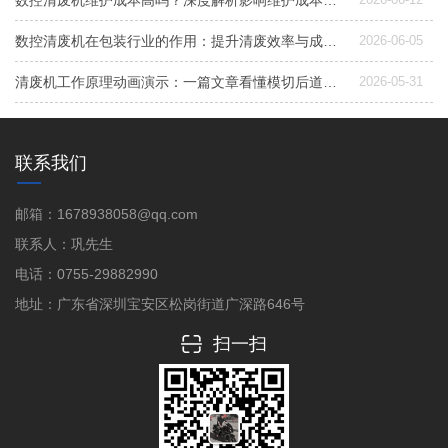
数控清废机维护成本高吗？深度解析影响维护成本的4大关键与降本策略
数控清废机在包装行业的作用：提升清废效率与成品质量的关键设备
2026-06-05
清废机工作原理动画演示：一篇文章看懂模切后道清废如何一次完成
2026-05-31
联系我们
邮箱：1678938058@qq.com
联系人：巩先生
电话：0755-29882990
地址：广东省深圳宝安区松岗街道广深路646号
扫一扫