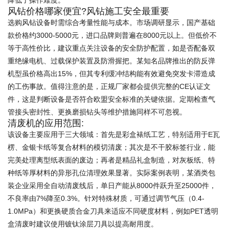
降低了操作难度。
风钻价格哪家便宜?风钻施工安全最重要
选购风钻设备时需综合考量性能与成本。市场调研显示，国产基础
款价格约3000-5000元，进口品牌则普遍在8000元以上。但低价不
等于高性价比，建议重点关注设备的安全防护配置，如是否配备双
重绝缘电机、过载保护装置及防滑握把。某知名品牌推出的防反弹
机型虽价格高出15%，但其专利缓冲结构能有效避免突发卡滞造成
的工伤事故。值得注意的是，正规厂家都会提供完整的CE认证文
件，这是判断设备是否符合欧盟安全标准的关键依据。定期检查气
管接头密封性、更换磨损钻头等维护措施同样不可忽视。
清废机的应用范围:
该设备主要应用于三大领域：首先是彩盒裱纸工艺，特别适用于E瓦
楞、金银卡纸等复合材料的模切清废；其次是不干胶标签行业，能
完美处理离型纸表面的废边；再者是精品礼盒制造，对灰板纸、特
种纸等厚材料的异形孔位清理效果显著。实际案例表明，某酒类包
装企业采用全自动清废线后，单日产能从8000件跃升至25000件，
不良率由7%降至0.3%。针对特殊材质，可通过调节气压（0.4-
1.0MPa）和更换硬质合金刀具来适应不同硬度材料，例如PET透明
盒清废时建议使用镀钛涂层刀具以提高耐用度。