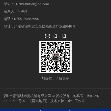
邮箱：1678938058@qq.com
联系人：巩先生
电话：0755-29882990
地址：广东省深圳宝安区松岗街道广深路646号
扫一扫
加好友，了解更多
深圳市豪瑞斯精密机械有限公司 © 版权所有 备案号：
粤ICP备
20026762号-5
【网站地图】
技术支持：
企牛工作室