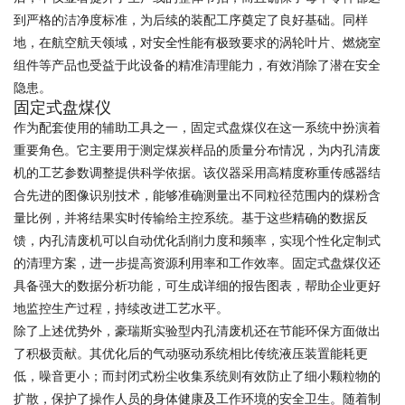
到严格的洁净度标准，为后续的装配工序奠定了良好基础。同样
地，在航空航天领域，对安全性能有极致要求的涡轮叶片、燃烧室
组件等产品也受益于此设备的精准清理能力，有效消除了潜在安全
隐患。
固定式盘煤仪
作为配套使用的辅助工具之一，固定式盘煤仪在这一系统中扮演着
重要角色。它主要用于测定煤炭样品的质量分布情况，为内孔清废
机的工艺参数调整提供科学依据。该仪器采用高精度称重传感器结
合先进的图像识别技术，能够准确测量出不同粒径范围内的煤粉含
量比例，并将结果实时传输给主控系统。基于这些精确的数据反
馈，内孔清废机可以自动优化刮削力度和频率，实现个性化定制式
的清理方案，进一步提高资源利用率和工作效率。固定式盘煤仪还
具备强大的数据分析功能，可生成详细的报告图表，帮助企业更好
地监控生产过程，持续改进工艺水平。
除了上述优势外，豪瑞斯实验型内孔清废机还在节能环保方面做出
了积极贡献。其优化后的气动驱动系统相比传统液压装置能耗更
低，噪音更小；而封闭式粉尘收集系统则有效防止了细小颗粒物的
扩散，保护了操作人员的身体健康及工作环境的安全卫生。随着制