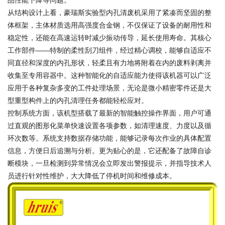
品性能下降等问题。
从结构设计上看，豪瑞斯实验型内孔清废机采用了紧凑而坚固的整
体框架，主体材质选用高强度合金钢，不仅保证了设备的耐用性和
稳定性，还能在高速运转时减少振动传导，延长使用寿命。其核心
工作部件——特制的柔性刮刀组件，经过精心调校，能够自适应不
同直径和深度的内孔形状，轻柔且有力地将附着在内的废料剥离并
收集至专用容器中。这种智能化的自适应能力使得该机器可以广泛
应用于各种复杂多变的工件处理场景，无论是微小精密零件还是大
型重型构件上的内孔清理任务都能轻松应对。
控制系统方面，该机型搭载了最新的智能触控操作界面，用户可通
过直观的图形化菜单快速设置各项参数，如清理速度、力度以及循
环次数等。系统支持数据存储功能，能够记录每次作业的具体配置
信息，方便日后追溯与分析。更为贴心的是，它还配备了故障自诊
断模块，一旦检测到异常情况会立即发出警报提示，并指导技术人
员进行针对性维护，大大降低了停机时间和维修成本。