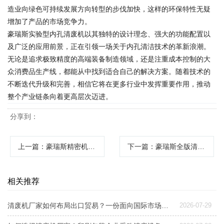
造业向绿色可持续发展方向转型的步伐加快，这样的环保特性无疑
增加了产品的市场竞争力。
豪瑞斯实验型内孔清废机以其独特的设计理念、强大的功能配置以
及广泛的应用前景，正在引领一场关于内孔清洁技术的革新浪潮。
无论是追求极致精度的高端装备制造领域，还是注重成本控制的大
众消费品生产线，都能从中找到适合自己的解决方案。随着技术的
不断迭代升级和完善，相信它将在更多行业中发挥重要作用，推动
整个产业链条向着更高层次迈进。
分享到：
上一篇
：豪瑞斯精密机械赋能智慧零售：自动取品机革新无人售货体验
下一篇
：豪瑞斯全版清废机：高效精准的印后处理解决方案
相关推荐
清废机厂家如何布局出口贸易？一份面向国际市场的设备选型与交付指南
2026-07-29