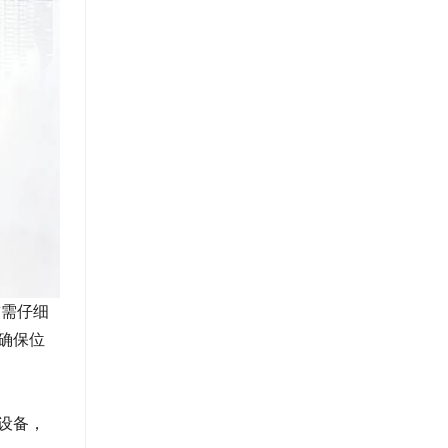
前需仔细
确保位
设备，