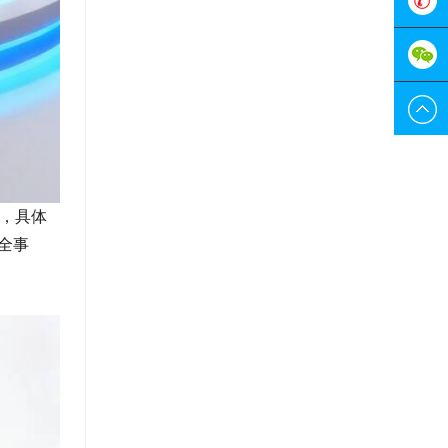
服
0755-
298829
189228
围，具体
全事