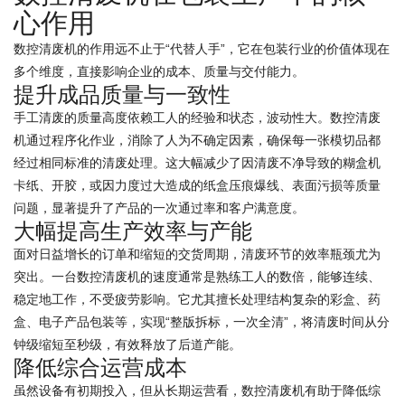
心作用
数控清废机的作用远不止于“代替人手”，它在包装行业的价值体现在
多个维度，直接影响企业的成本、质量与交付能力。
提升成品质量与一致性
手工清废的质量高度依赖工人的经验和状态，波动性大。数控清废
机通过程序化作业，消除了人为不确定因素，确保每一张模切品都
经过相同标准的清废处理。这大幅减少了因清废不净导致的糊盒机
卡纸、开胶，或因力度过大造成的纸盒压痕爆线、表面污损等质量
问题，显著提升了产品的一次通过率和客户满意度。
大幅提高生产效率与产能
面对日益增长的订单和缩短的交货周期，清废环节的效率瓶颈尤为
突出。一台数控清废机的速度通常是熟练工人的数倍，能够连续、
稳定地工作，不受疲劳影响。它尤其擅长处理结构复杂的彩盒、药
盒、电子产品包装等，实现“整版拆标，一次全清”，将清废时间从分
钟级缩短至秒级，有效释放了后道产能。
降低综合运营成本
虽然设备有初期投入，但从长期运营看，数控清废机有助于降低综