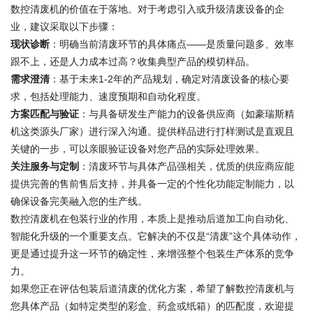
数控清废机的价值在于落地。对于考虑引入或升级清废设备的企
业，建议采取以下步骤：
现状诊断
：明确当前清废环节的具体痛点——是质量问题多、效率
跟不上，还是人力成本过高？收集典型产品的模切样品。
需求澄清
：基于未来1-2年的产品规划，确定对清废设备的核心要
求，包括处理能力、速度预期和自动化程度。
方案匹配与验证
：与具备研发生产能力的设备供应商（如豪瑞斯精
机这类源头厂家）进行深入沟通。提供样品进行打样测试是直观且
关键的一步，可以亲眼验证设备对您产品的实际处理效果。
关注服务与定制
：清废环节与具体产品强相关，优质的供应商应能
提供完善的售前售后支持，并具备一定的个性化功能定制能力，以
确保设备完美融入您的生产线。
数控清废机在包装行业的作用，本质上是推动后道加工向自动化、
智能化升级的一个重要支点。它解决的不仅是“清废”这个具体动作，
更是通过提升这一环节的确定性，来增强整个包装生产体系的竞争
力。
如果您正在评估包装后道清废的优化方案，希望了解数控清废机与
您具体产品（如特定类型的彩盒、药盒或纸箱）的匹配度，欢迎提