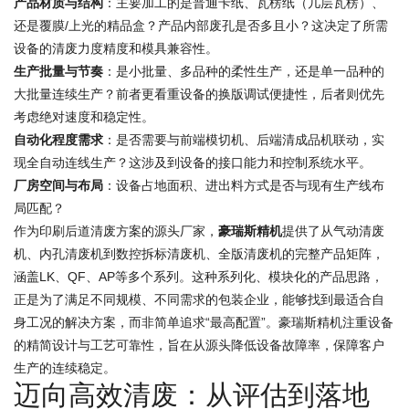
产品材质与结构
：主要加工的是普通卡纸、瓦楞纸（几层瓦楞）、
还是覆膜/上光的精品盒？产品内部废孔是否多且小？这决定了所需
设备的清废力度精度和模具兼容性。
生产批量与节奏
：是小批量、多品种的柔性生产，还是单一品种的
大批量连续生产？前者更看重设备的换版调试便捷性，后者则优先
考虑绝对速度和稳定性。
自动化程度需求
：是否需要与前端模切机、后端清成品机联动，实
现全自动连线生产？这涉及到设备的接口能力和控制系统水平。
厂房空间与布局
：设备占地面积、进出料方式是否与现有生产线布
局匹配？
作为印刷后道清废方案的源头厂家，
豪瑞斯精机
提供了从气动清废
机、内孔清废机到数控拆标清废机、全版清废机的完整产品矩阵，
涵盖LK、QF、AP等多个系列。这种系列化、模块化的产品思路，
正是为了满足不同规模、不同需求的包装企业，能够找到最适合自
身工况的解决方案，而非简单追求“最高配置”。豪瑞斯精机注重设备
的精简设计与工艺可靠性，旨在从源头降低设备故障率，保障客户
生产的连续稳定。
迈向高效清废：从评估到落地