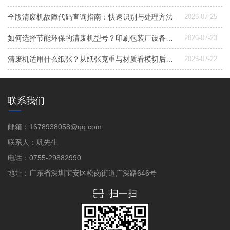
全版清废机故障代码查询指南：快速识别与处理方法
2026-07-25
如何选择节能环保的清废机型号？印刷包装厂设备升级指南
2026-07-23
清废机适用什么纸张？从纸张克重与材质看模切后道清废设备选型
2026-07-22
联系我们
邮箱：1678938058@qq.com
联系人：巩先生
电话：0755-29882990
地址：广东省深圳宝安区松岗街道广深路646号
扫一扫