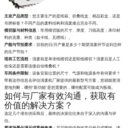
主攻产品类型
：您主要生产的是纸箱、折叠纸盒、精品彩盒，还是
吊牌标签？不同产品的废料结构和清废难点完全不同。
模切版与材料信息
：常用模切版的尺寸、厚度、刀线高度；承印材
料的克重、种类（如卡纸、瓦楞纸）。
产能与节拍要求
：目前的日/月产量是多少？期望清废环节达到怎样
的生产节拍？
现有工艺流程
：清废前是单张纸模切还是联线模切？清废后是人工
收垛还是需要连接自动堆叠机？
车间条件限制
：设备安装位置的尺寸、气源和电源条件有何要求？
带着这些信息去评估清废机厂家提供的最新型号方案，您就能更清
楚地判断，哪些“新功能”是您需要的，哪些配置可能成为瓶颈。
如何与厂家有效沟通，获取有
价值的解决方案？
选定几个潜在供应商后，最终的决策往往来自于深入的沟通与评
估。
要求场景化演示或案例参考
：尽可能提供您的产品样品或图纸，请