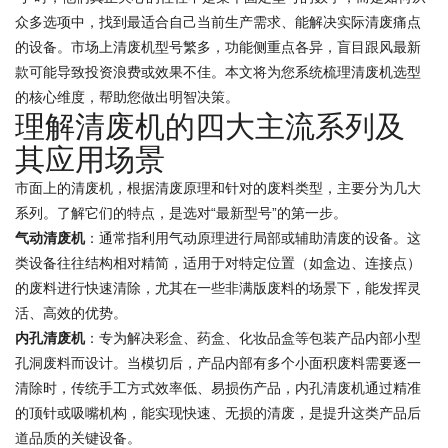
众多选项中，找到最适合自己当前生产需求、能解决实际清废痛点
的设备。市场上清废机型号繁多，功能侧重点各异，盲目跟风最新
款可能导致投资浪费或效果不佳。本文将为您系统梳理清废机选型
的核心维度，帮助您做出明智决策。
理解清废机的四大主流系列及
其应用场景
市面上的清废机，根据清废原理和针对的废料类型，主要分为几大
系列。了解它们的特点，是选对“最新型号”的第一步。
气动清废机
：通常指利用气动原理进行局部或辅助清废的设备。这
类设备往往结构相对精简，适用于对特定位置（如盒边、连接点）
的废料进行快速清除，尤其在一些非满版废料的场景下，能发挥灵
活、高效的优势。
内孔清废机
：专为解决彩盒、药盒、化妆品盒等包装产品内部小型
孔洞废料而设计。当模切后，产品内部有多个小面积废料需要逐一
清除时，传统手工方式效率低、易损伤产品，内孔清废机通过精准
的顶针或吸嘴机构，能实现快速、无损的清废，是提升这类产品后
道品质的关键设备。