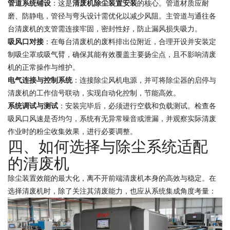
管道系统铺设
：这是
清废机除尘装置安装
的核心。管道材质应耐
磨、防静电，管径与弯头设计需优化以减少风阻。主管道与通往各
台清废机的支管需连接牢固，密封性好，防止漏风损失吸力。
吸风口对接
：在每台清废机的废料排出位附近，合理开设并安装定
制吸尘罩或吸气臂，确保其能有效覆盖主要扬尘点，且不影响清废
机的正常操作与维护。
电气连接与控制系统
：连接除尘风机电源，并可将除尘器的启停与
清废机的工作信号联动，实现自动化控制，节能高效。
系统调试与测试
：安装完毕后，必须进行空载和负载测试。检查各
吸风口风速是否均匀，系统有无异常噪音或泄漏，并观察实际清废
作业时的粉尘收集效果，进行必要调整。
四、如何选择与除尘系统适配
的清废机
除尘装置效能的最大化，离不开前端清废机本身的高效与稳定。在
选择清废机时，除了关注其清废能力，也应从系统集成角度考量：