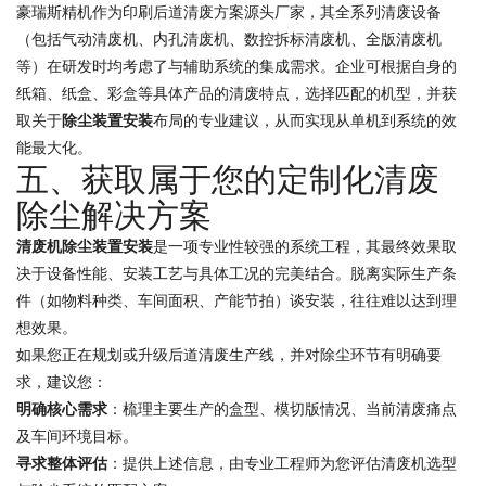
豪瑞斯精机作为印刷后道清废方案源头厂家，其全系列清废设备
（包括气动清废机、内孔清废机、数控拆标清废机、全版清废机
等）在研发时均考虑了与辅助系统的集成需求。企业可根据自身的
纸箱、纸盒、彩盒等具体产品的清废特点，选择匹配的机型，并获
取关于
除尘装置安装
布局的专业建议，从而实现从单机到系统的效
能最大化。
五、获取属于您的定制化清废
除尘解决方案
清废机除尘装置安装
是一项专业性较强的系统工程，其最终效果取
决于设备性能、安装工艺与具体工况的完美结合。脱离实际生产条
件（如物料种类、车间面积、产能节拍）谈安装，往往难以达到理
想效果。
如果您正在规划或升级后道清废生产线，并对除尘环节有明确要
求，建议您：
明确核心需求
：梳理主要生产的盒型、模切版情况、当前清废痛点
及车间环境目标。
寻求整体评估
：提供上述信息，由专业工程师为您评估清废机选型