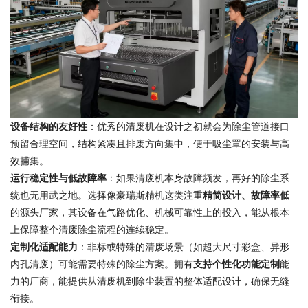
设备结构的友好性
：优秀的清废机在设计之初就会为除尘管道接口
预留合理空间，结构紧凑且排废方向集中，便于吸尘罩的安装与高
效捕集。
运行稳定性与低故障率
：如果清废机本身故障频发，再好的除尘系
统也无用武之地。选择像豪瑞斯精机这类注重
精简设计、故障率低
的源头厂家，其设备在气路优化、机械可靠性上的投入，能从根本
上保障整个清废除尘流程的连续稳定。
定制化适配能力
：非标或特殊的清废场景（如超大尺寸彩盒、异形
内孔清废）可能需要特殊的除尘方案。拥有
支持个性化功能定制
能
力的厂商，能提供从清废机到除尘装置的整体适配设计，确保无缝
衔接。