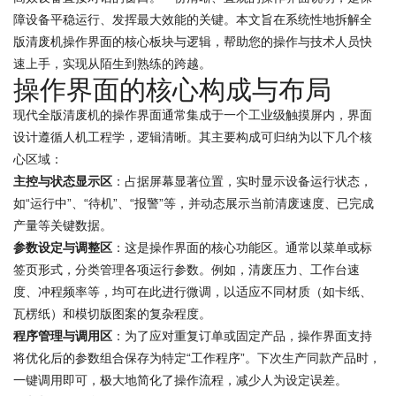
障设备平稳运行、发挥最大效能的关键。本文旨在系统性地拆解全
版清废机操作界面的核心板块与逻辑，帮助您的操作与技术人员快
速上手，实现从陌生到熟练的跨越。
操作界面的核心构成与布局
现代全版清废机的操作界面通常集成于一个工业级触摸屏内，界面
设计遵循人机工程学，逻辑清晰。其主要构成可归纳为以下几个核
心区域：
主控与状态显示区
：占据屏幕显著位置，实时显示设备运行状态，
如“运行中”、“待机”、“报警”等，并动态展示当前清废速度、已完成
产量等关键数据。
参数设定与调整区
：这是操作界面的核心功能区。通常以菜单或标
签页形式，分类管理各项运行参数。例如，清废压力、工作台速
度、冲程频率等，均可在此进行微调，以适应不同材质（如卡纸、
瓦楞纸）和模切版图案的复杂程度。
程序管理与调用区
：为了应对重复订单或固定产品，操作界面支持
将优化后的参数组合保存为特定“工作程序”。下次生产同款产品时，
一键调用即可，极大地简化了操作流程，减少人为设定误差。