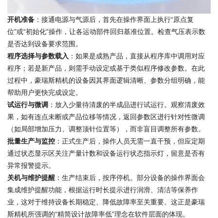
开机准备
：接通电源与气源后，首先在操作界面上执行“原点复
位”或“初始化”操作，让各运动部件回归基准位置。检查气压表示数
是否达到设备要求范围。
程序选择与参数载入
：如果是成熟产品，直接从程序库中调用对应
程序；若是新产品，则需手动设定或基于类似程序修改参数。在此
过程中，豪瑞斯精机的设备因其界面逻辑清晰、参数分组明确，能
帮助用户更快完成设定。
试运行与微调
：放入少量待清废的半成品进行试运行。观察清废效
果，如有连点未断或产品位移等情况，返回参数区进行针对性微调
（如局部增加压力、调整顶针位置等），而非盲目调整所有参数。
批量生产与监控
：正式生产后，操作人员无需一直干预，但应定期
通过状态显示区关注产量计数和设备运行状态指示灯，留意是否有
异常报警提示。
关机与维护提醒
：生产结束后，按序停机。部分设备的操作界面会
集成维护提醒功能，根据运行时长提示进行润滑、清洁等保养作
业，这对于维持设备长期稳定、降低故障率至关重要。这正是豪瑞
斯精机所强调的“精简设计故障率低”理念在软件层面的体现。