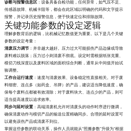
诊断与报警信息区
：设备具备自检功能，任何异常，如气压不足、
传感器故障、机械卡阻等，都会在此区域以明确的代码和文字提示
报警，并记录历史报警信息，便于快速定位和排除故障。
关键功能参数的设定逻辑
理解参数背后的逻辑，比机械记忆数值更为重要。以下是几个关键
参数的设定考量：
清废压力调节
：并非越大越好。压力过大可能损伤产品边缘或导致
废料难以脱落；压力过小则清废不彻底。设定时需根据纸张克重、
模切刀线深度以及废料区域的面积综合判断，通常从中间值开始试
验调整。
工作台运行速度
：速度与清废效果、设备稳定性直接相关。对于废
料细密、连点多（如药盒、吊牌）的产品，建议适当降低速度，确
保每个废料点都被有效清除；对于废料块大、连点少的产品，则可
适当提高速度以追求效率。
同步与延时设置
：高端清废机允许对清废头的动作时序进行微调，
确保清废动作与模切产品的输送位置精确同步。合理的延时设置可
以避免误伤产品或清废不到位。
掌握这些参数的联动关系，操作人员就能从“照搬参数”升级为“根据