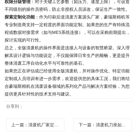
权限分级管理
：对于关键工艺参数（如压力、速度上限），可设置
不同级别的操作员密码，防止非授权人员误改，保证生产一致性。
探索定制化功能
：作为印刷后道清废方案源头厂家，豪瑞斯精机等
专业制造商支持一定程度的界面功能定制。如果您的生产有特殊流
程或数据对接需求（如与MES系统连接），可以在采购前期提出，
探讨实现的可行性。
总之，全版清废机的操作界面是连接人与设备的智慧桥梁。深入理
解其设计逻辑与功能设定，不仅能保障日常生产的顺畅，更是提升
整体清废工序自动化水平与可靠性的基石。
如果您正在评估或已经使用全版清废机，并对操作优化、特定功能
定制或人员培训有进一步需求，欢迎提供您的具体工况，我们将结
合豪瑞斯精机在清废设备领域的系列化产品与解决方案经验，为您
提供更具针对性的技术支持与建议。
分享到：
上一篇
：清废机厂家定制解决方案如何选？豪瑞斯精机详解关键考量因素与落地路径
下一篇
：清废机刀座如何精准调整？掌握技巧提升清废效率与模切质量