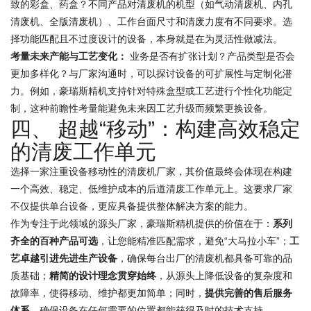
致的彩盒、药盒？不同产品对清废机的机型（如气动清废机、内孔
清废机、全版清废机）、工作台面尺寸和清废力度有不同要求。选
择功能匹配且不过度设计的设备，本身就是在为灵活性做减法。
考量未来产能与工艺变化：
业务是否有扩张计划？产品类型是否会
更加多样化？与厂家沟通时，可以探讨设备的可扩展性与定制化潜
力。例如，豪瑞斯精机支持针对特殊盒型或工艺进行个性化功能定
制，这种前瞻性考量能避免未来因工艺升级而频繁更换设备。
四、 超越“移动”：构建高效稳定
的清废工作单元
选择一家注重设备移动性的清废机厂家，其价值最终会体现在构建
一个高效、稳定、低维护成本的后道清废工作单元上。这要求厂家
不仅提供单台设备，更应具备提供整体解决方案的能力。
作为专注于此领域的源头厂家，豪瑞斯精机提供的价值在于：
系列
齐全的百种产品可选
，让您能精准匹配需求，避免“大马拉小车”；
工
艺卓越引进先进生产设备
，确保每台出厂的清废机都具备可靠的品
质基础；
精简的设计理念贯穿始终
，从源头上降低设备的复杂度和
故障率，使得移动、维护都更加简单；同时，
提供完善的售后服务
体系
，确保设备在任何需要的位置都能获得及时的技术支持。