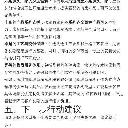
方案源头厂家的深度理解
：作为
印刷后道清废方案源头厂家
，应能
从前端模切工艺开始通盘考虑，提供匹配的清废方案，而不仅仅是
销售单机。
丰富的产品系列支撑
：供应商应具备
系列齐全百种产品可选
的能
力，这意味着他们能基于您的真实需求，推荐最合适的型号，而不
是试图用单一产品解决所有问题。
卓越的工艺与交付保障
：引进先进生产设备和严格工艺管控，是设
备长期稳定运行的基础。同时，清晰的交付范围、专业的安装调试
与培训同样不可或缺。
完善的售后服务体系
：包括及时的备件供应、快速的技术响应和周
期性的维护指导，确保您的生产连续性不受设备问题影响。
例如，深圳市豪瑞斯精密机械有限公司（豪瑞斯精机）作为专注该
领域的供应商，其产品线涵盖上述主要清废机类型，并能基于客户
具体场景提供定制化清废解决方案，其强调的“精简设计”理念，正是
着眼于降低客户长期的运行维护负担。
五、下一步行动建议
清废设备的选型是一个需要结合具体工况的决策过程。建议您可
以：