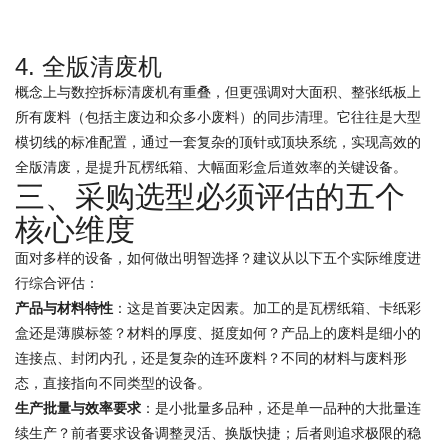
4. 全版清废机
概念上与数控拆标清废机有重叠，但更强调对大面积、整张纸板上
所有废料（包括主废边和众多小废料）的同步清理。它往往是大型
模切线的标准配置，通过一套复杂的顶针或顶块系统，实现高效的
全版清废，是提升瓦楞纸箱、大幅面彩盒后道效率的关键设备。
三、采购选型必须评估的五个
核心维度
面对多样的设备，如何做出明智选择？建议从以下五个实际维度进
行综合评估：
产品与材料特性
：这是首要决定因素。加工的是瓦楞纸箱、卡纸彩
盒还是薄膜标签？材料的厚度、挺度如何？产品上的废料是细小的
连接点、封闭内孔，还是复杂的连环废料？不同的材料与废料形
态，直接指向不同类型的设备。
生产批量与效率要求
：是小批量多品种，还是单一品种的大批量连
续生产？前者要求设备调整灵活、换版快捷；后者则追求极限的稳