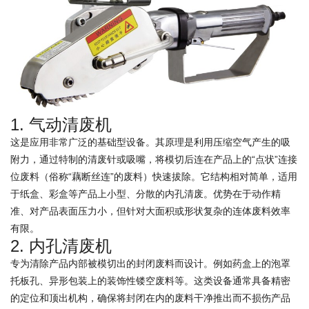
1. 气动清废机
这是应用非常广泛的基础型设备。其原理是利用压缩空气产生的吸
附力，通过特制的清废针或吸嘴，将模切后连在产品上的“点状”连接
位废料（俗称“藕断丝连”的废料）快速拔除。它结构相对简单，适用
于纸盒、彩盒等产品上小型、分散的内孔清废。优势在于动作精
准、对产品表面压力小，但针对大面积或形状复杂的连体废料效率
有限。
2. 内孔清废机
专为清除产品内部被模切出的封闭废料而设计。例如药盒上的泡罩
托板孔、异形包装上的装饰性镂空废料等。这类设备通常具备精密
的定位和顶出机构，确保将封闭在内的废料干净推出而不损伤产品