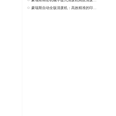
豪瑞斯精密机械手提式清废机高效清废新选择
豪瑞斯自动全版清废机：高效精准的印后处理革新者