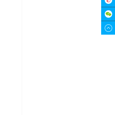
服
0755-
298829
189228