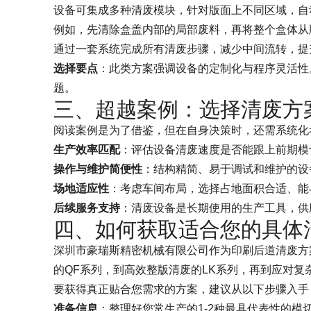
设备可集成多种清废模块，针对版面上不同区域，自
例如，先清除盒盖内部的局部废料，再将整个盒体从
通过一套系统完成所有清废步骤，减少中间流转，提
选择要点
：此类方案强调设备的定制化与程序灵活性
题。
三、超越案例：选择清废方
阅读案例是为了借鉴，但在自身决策时，还需系统化
生产效率匹配
：评估设备清废速度是否能跟上前期模
操作与维护简便性
：结构精简、易于调试和维护的设
场地适应性
：考虑车间布局，选择占地面积合适、能
后续服务支持
：清废设备是长期使用的生产工具，供
四、如何获取适合您的具体
深圳市豪瑞斯精密机械有限公司作为印刷后道清废方
的QF系列，到高效整版清废的LK系列，再到应对
要获得真正贴合您需求的方案，建议从以下步骤入手
准备信息
：整理好您常生产的1-2种最具代表性的