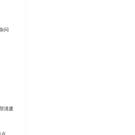
杂问
部清废
难点。