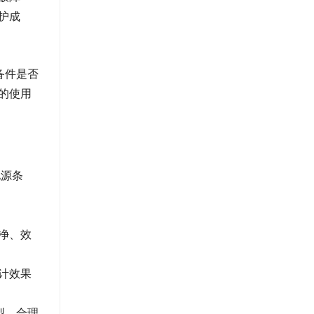
护成
备件是否
的使用
电源条
净、效
计效果
型、合理