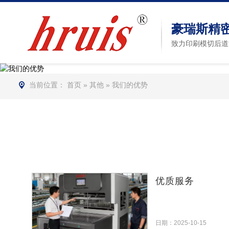
豪瑞斯精
致力印刷模切后道
当前位置：
首页
»
其他
»
我们的优势
优质服务
日期：2025-10-15