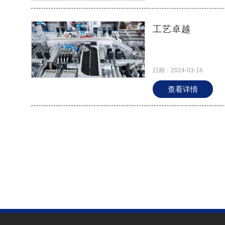
工艺卓越
日期：2024-03-16
查看详情