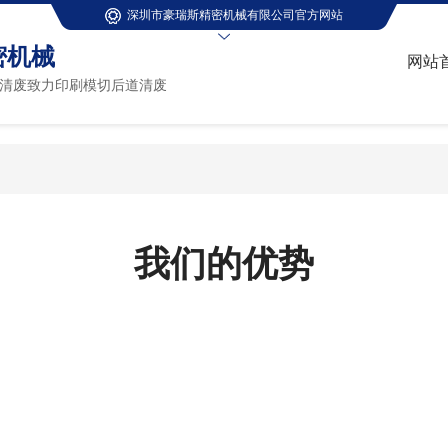
深圳市豪瑞斯精密机械有限公司官方网站
密机械
网站
清废致力印刷模切后道清废
我们的优势