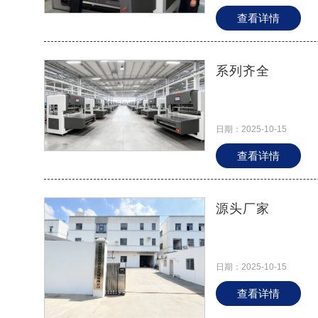
查看详情
系列齐全
日期：2025-10-15
查看详情
源头厂家
日期：2025-10-15
查看详情