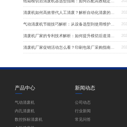
纸箱模切后清废机器选型指南：如何匹配高效稳定清废方案
202
清废机如何高效替代人工清废？解析自动化清废的效益与选型要点
202
气动清废机节能技巧解析：从设备选型到使用维护，降低能耗成本的实用指南
202
清废机厂家的专利技术解析：如何提升模切后道清废效率与稳定性
202
清废机厂家促销活动怎么看？印刷包装厂采购指南与实用建议
202
产品中心
新闻动态
气动清废机
公司动态
内孔清废机
行业新闻
数控拆标清废机
常见问答