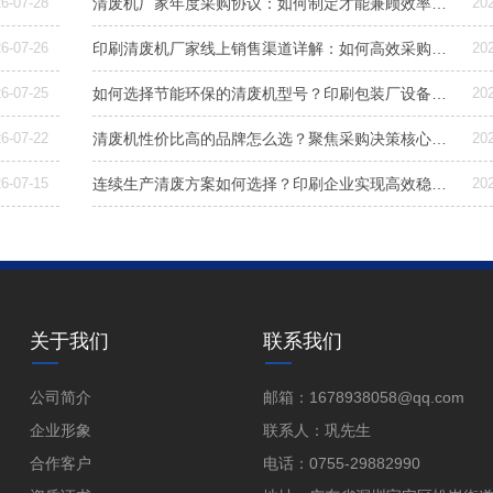
6-07-28
清废机厂家年度采购协议：如何制定才能兼顾效率与成本控制？
20
6-07-26
印刷清废机厂家线上销售渠道详解：如何高效采购与选型
20
6-07-25
如何选择节能环保的清废机型号？印刷包装厂设备升级指南
20
6-07-22
清废机性价比高的品牌怎么选？聚焦采购决策核心三要素
20
6-07-15
连续生产清废方案如何选择？印刷企业实现高效稳定清废的关键解析
20
关于我们
联系我们
公司简介
邮箱：1678938058@qq.com
企业形象
联系人：巩先生
合作客户
电话：0755-29882990