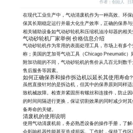
作者：创始人
日期
在现代工业生产中，气动清废机作为一种高效、环保
保其长期稳定运行并最大化生产效率，正确的保养与
相关辅助设备如气动砂轮机和压缩机油冷却器的相关
气动砂轮机厂家举例 价格信息介绍
气动砂轮机作为常用的表面处理工具，市场上有多个知
称；美国的芝加哥气动工具（Chicago Pneum
附加功能的不同，气动砂轮机的售价从几百元到数千
售后服务等因素。
如何正确保养和操作拆边机以延长其使用寿命?
虽然直接针对的是拆边机，但其中的保养原则同样适
致机械故障。检查并紧固所有螺丝和连接件，防止因
的时间间隔进行更换，保证切割效果的同时减少对其
备寿命的关键。
清废机的使用说明
使用气动清废机前，务必熟悉设备的操作手册，了解
会影响机器性能甚至造成损坏。工作时，保持工作区