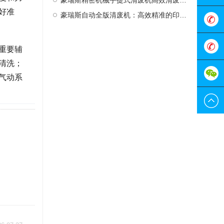
豪瑞斯精密机械手提式清废机高效清废新选择
好准
豪瑞斯自动全版清废机：高效精准的印后处理革新者
在线客
服
0755-
重要辅
清洗；
298829
189228
气动系