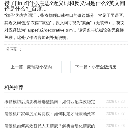
襟子[jīn zǐ]什么意思?近义词和反义词是什么?英文翻
译是什么?_百度...
“襟子”为方言词汇，指衣物领口或袖口的镶边部分，常见于吴语区。
其近义词包括“衣襟”“滚边”，反义词可视为“素面”（无装饰）。英文
对应译法为“lappet”或“decorative trim”。该词条与机械设备无直接
关联，此处仅作语言知识补充说明。
分享到：
上一篇
：豪瑞斯小型内孔清废机高效精准清理解决方案
下一篇
：小型全版清废机：高效清理，助力生产
相关推荐
纸箱模切后清废机器选型指南：如何匹配高效稳定清废方案
2026-07-28
清废机厂家年度采购协议：如何制定才能兼顾效率与成本控制？
2026-07-27
清废机如何高效替代人工清废？解析自动化清废的效益与选型要点
2026-07-26