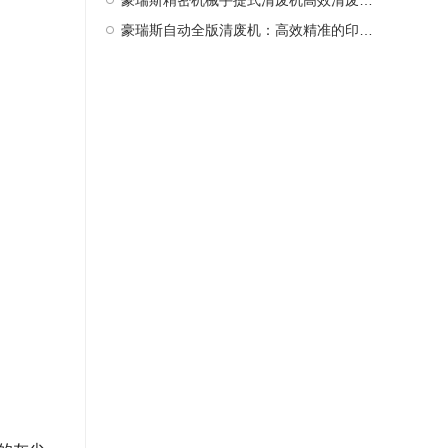
豪瑞斯精密机械手提式清废机高效清废新选择
豪瑞斯自动全版清废机：高效精准的印后处理革新者