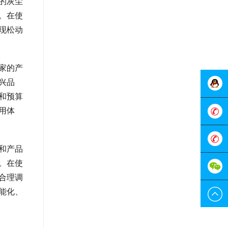
的灰尘
。在使
现松动
家的产
兴品
和预算
用体
在线客
服
0755-
和产品
。在使
298829
189228
合理调
能化、