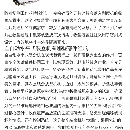
随着切割工作的持续推进，被粉碎后的刀片碎片会落入剃废机的收
集装置中。这个收集装置一般具有较大的容量，可以满足大量废弃
刀片处理后的存储需求，减少了频繁清理的麻烦。为了防止刀片碎
片在收集过程中散落或造成二次污染，收集装置往往采用了密封式
设计，有效地将其与外界隔离开来。
全自动水平式装盒机有哪些部件组成
全自动水平式装盒机在现代包装行业中发挥着极为重要的作用，它
由多个关键部件协同工作，以实现高效、精准的装盒作业。首先是
输送系统，这包括传送带、链条等部件，负责将待包装的产品有序
地输送至装盒工位，其运行速度稳定且可调节，能适应不同生产节
奏的需求。其次是纸盒成型机构，通过一系列的模具、折叠板等装
置，将扁平的纸盒原材料快速准确地折叠成规定形状的纸盒，确保
纸盒的尺寸精度和结构稳定性。再者是推料装置，它会将已经整理
好的产品准确地推送到已成型的纸盒内部，推料的力量和行程都经
过精心设计，以保证产品放置的位置准确无误，避免出现偏移或损
坏的情况。还有控制系统，这是整个装盒机的“大脑”，采用先进的
PLC 编程技术和传感器网络，实时监测各个部件的运行状态，精确