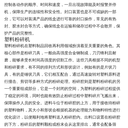
控制各动作的顺序、时间和速度，一旦出现故障能及时报警并停
机，保障生产的连续性和安全性。封口装置也是不可或缺的一部
分，它可以对装满产品的纸盒进行可靠的封口操作，常见的有热
封、胶水封合等方式，确保纸盒在运输和储存过程中不会散开，保
护产品的完整性。
塑料粉碎机
塑料粉碎机在塑料制品回收再利用领域扮演着至关重要的角色。其
核心部件是粉碎刀具，一般由高强度合金钢制成，刀刃锋利且耐
磨，能够承受长时间高强度的切割工作。这些刀具根据不同的机型
和粉碎要求，有不同的排列方式和形状设计，例如有的是片状刀
具，有的是锤状刀具，它们相互配合，通过高速旋转对塑料原料进
行撞击、剪切等多种方式的粉碎处理。粉碎腔则是塑料粉碎机的另
一个重要组成部分，它是一个封闭的空间，为塑料的粉碎过程提供
了稳定的环境，同时也能有效防止粉碎过程中塑料碎片飞溅出来，
保障操作人员的安全。进料斗位于粉碎腔的上方，用于接收待粉碎
的塑料物料，其大小和形状会根据机器的处理能力和物料特性进行
优化设计，以便顺利地将塑料送入粉碎腔内。出料口设置在粉碎腔
的下方，粉碎后的塑料颗粒或粉末会从这里排出，通常会配备筛