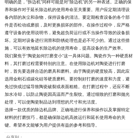
明确的是，“拆边机”同样可能是对“除边机”的另一种表述。正确的保
养和操作对于延长除边机的使用寿命至关重要。用户应定期清理设
备内部的灰尘和杂物，保持设备的清洁。要定期检查设备的各个部
件是否松动或磨损，及时更换损坏的部件。在操作过程中，应严格
遵守设备的使用说明书，避免超负荷运行或不当操作导致的设备损
坏。定期对设备进行润滑和防锈处理也是必不可少的。通过这些措
施，可以有效地延长除边机的使用寿命，提高设备的生产效率。
我们聚焦于“陶瓷如何打磨变小”这一具体问题。陶瓷作为一种硬质材
料，其打磨过程需要特别的注意。在使用除边机对陶瓷进行打磨
时，首先要选择合适的磨具和磨料。由于陶瓷的硬度较高，因此应
选用金刚石或碳化硅等硬质磨料。要控制好打磨的速度和力度，避
免过快或过猛导致陶瓷破裂或表面粗糙。在打磨过程中，还应不断
加水冷却，以防止陶瓷因高温而产生裂纹。通过细致的打磨和抛光
处理，可以使陶瓷制品达到理想的尺寸和光洁度。
选择一款优质的除边机品牌、正确地进行保养和操作以及掌握特定
材料的打磨技巧，都是确保除边机高效运行和延长使用寿命的关
键。希望本文能够为用户提供有益的参考和指导。
分享到：