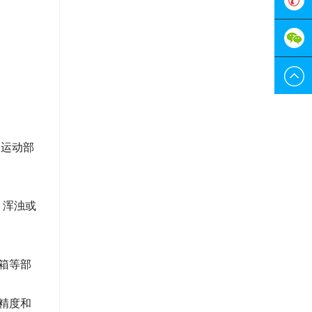
服
0755-
298829
189228
各运动部
、浑浊或
箱等部
精度和