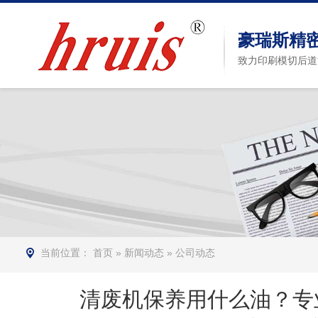
豪瑞斯精
致力印刷模切后道
当前位置：
首页
»
新闻动态
»
公司动态
清废机保养用什么油？专