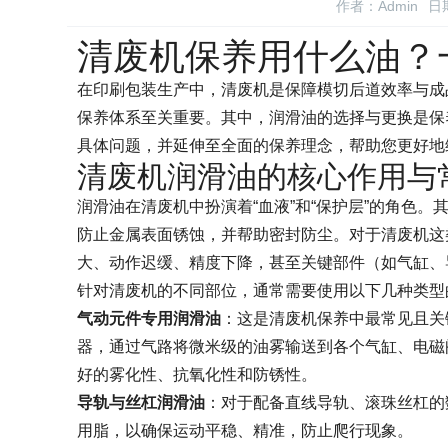
作者：Admin
日期
清废机保养用什么油？
在印刷包装生产中，清废机是保障模切后道效率与成
保养体系至关重要。其中，润滑油的选择与更换是保
具体问题，并延伸至全面的保养理念，帮助您更好地
清废机润滑油的核心作用与
润滑油在清废机中扮演着“血液”和“保护层”的角色
防止金属表面锈蚀，并帮助密封防尘。对于清废机这
大、动作迟缓、精度下降，甚至关键部件（如气缸、
针对清废机的不同部位，通常需要使用以下几种类型
气动元件专用润滑油
：这是清废机保养中最常见且关
器，通过气路将微米级的油雾输送到各个气缸、电磁
好的雾化性、抗氧化性和防锈性。
导轨与丝杠润滑油
：对于配备直线导轨、滚珠丝杠的
用脂，以确保运动平稳、精准，防止爬行现象。