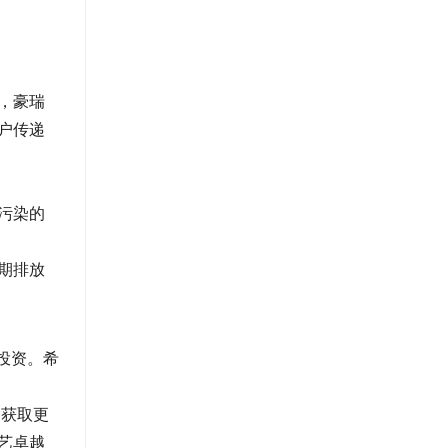
，豪瑞
户传递
污染的
期排放
投资。希
）获取更
艺卓越