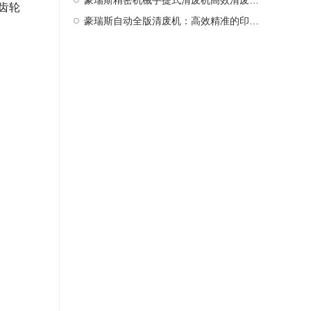
豪瑞斯精密机械手提式清废机高效清废新选择
齿轮
豪瑞斯自动全版清废机：高效精准的印后处理革新者