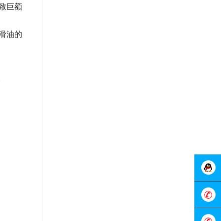
致巨额
滑油的
。
在线客