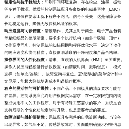
稳定性与抗干扰能力
：印刷车间环境复杂，存在粉尘、油墨、振动
等多种干扰源。优质的控制系统应具备良好的电磁兼容性（EMC）
设计，确保在复杂工况下程序不跑飞、信号不丢失，这是保障设备
长期稳定运行、降低无故停机风险的根本。
响应速度与同步精度
：清废动作，尤其是对于药盒、电子产品包装
等精细纸品的整版清废，要求多个执行机构（如多个吸嘴、顶针）
动作高度同步。控制系统的扫描周期和程序优化水平，决定了动作
的响应速度和协同精度，直接影响清废的干净程度和产品合格率。
操作界面的人性化程度
：清晰、直观的人机界面（HMI）至关重要。
操作人员应能轻松进行参数设置（如清废时间、振动强度）、模式
选择（如单次/连续）、故障查询与复位。逻辑清晰的菜单设计和中
文显示，能极大降低培训成本和误操作概率。
程序的灵活性与可扩展性
：不同产品、不同模具的清废要求可能存
在差异。控制系统应允许用户根据实际需求，在一定权限范围内调
整或调用不同的工作程序。对于有特殊工艺需求的客户，系统是否
支持后期的个性化功能定制与升级，也是需要考虑的要点。
故障诊断与维护便捷性
：系统应具备完善的自我诊断功能。当设备
出现异常，如气压不足、传感器故障时，界面能明确提示报警信息