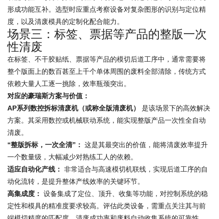
形成功能互补。选型时应重点考察设备对复杂图形的识别与定位精
度，以及清废模具的定制化配合能力。
场景三：标签、票据等产品的整版一次
性清废
在标签、不干胶贴纸、票据等产品的模切后道工序中，通常需要将
整个版面上的数百甚至上千个单体周围的废料全部清除，传统方式
依赖大量人工逐一挑除，效率瓶颈突出。
对应的豪瑞斯方案与价值：
AP系列数控拆标清废机（或称全版清废机）
是该场景下的高效解决
方案。其采用数控或机械联动系统，能实现整版产品一次性全自动
清废。
“整版拆标，一次全清”：
这是其最突出的价值，能将清废效率提升
一个数量级，大幅减少对熟练工人的依赖。
适应自动化产线：
非常适合与高速模切机联线，实现后道工序的自
动化流转，是提升整体产线效率的关键环节。
高集成度：
设备集成了定位、顶升、收集等功能，对控制系统的稳
定性和模具的精准度要求较高。评估此类设备，需重点关注其与前
端模切精度的匹配度、清废成功率和废料自动收集系统的可靠性。