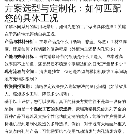
方案选型与定制化：如何匹配
您的具体工况
了解不同系列的应用场景后，如何为您的工厂做出具体选择？关键
在于系统性地评估自身工况。
产品与材料分析：
主导产品是什么（纸箱、彩盒、标签）？材料厚
度、硬度如何？模切版的复杂程度（外框为主还是内孔繁多）？
产能与效率目标：
当前清废环节的瓶颈是什么？是人工成本过高、
效率跟不上前道，还是品质不稳定？期望达到的日/班产量是多少？
现有流程与空间：
清废是独立工位还是希望与模切机联线？车间场
地有无特殊限制？
投资回报预期：
清晰界定设备投入期望解决的量化问题（如节省几
人、缩短多少工时、降低多少损耗）。
基于以上评估，您可以发现，真正的解决方案往往不是单一设备的
采购，而是一个
匹配工艺的系统选择
。豪瑞斯精机凭借系列齐全的
百种产品可选以及支持个性化功能定制的优势，能够为客户提供从
标准机型到定制化改造的多种选择。例如，对于既有大幅面外框又
有复杂内孔的产品，可能需要结合使用气动清废与内孔清废方案；