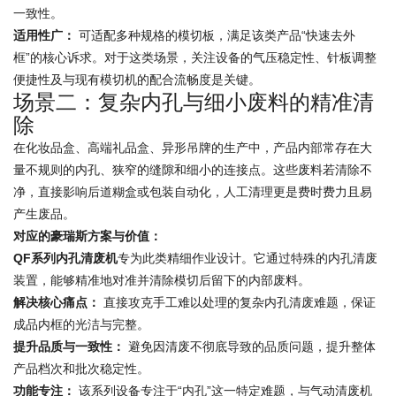
一致性。
适用性广：
可适配多种规格的模切板，满足该类产品“快速去外
框”的核心诉求。对于这类场景，关注设备的气压稳定性、针板调整
便捷性及与现有模切机的配合流畅度是关键。
场景二：复杂内孔与细小废料的精准清
除
在化妆品盒、高端礼品盒、异形吊牌的生产中，产品内部常存在大
量不规则的内孔、狭窄的缝隙和细小的连接点。这些废料若清除不
净，直接影响后道糊盒或包装自动化，人工清理更是费时费力且易
产生废品。
对应的豪瑞斯方案与价值：
QF系列内孔清废机
专为此类精细作业设计。它通过特殊的内孔清废
装置，能够精准地对准并清除模切后留下的内部废料。
解决核心痛点：
直接攻克手工难以处理的复杂内孔清废难题，保证
成品内框的光洁与完整。
提升品质与一致性：
避免因清废不彻底导致的品质问题，提升整体
产品档次和批次稳定性。
功能专注：
该系列设备专注于“内孔”这一特定难题，与气动清废机