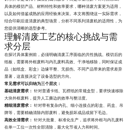
具体的模切产品、材料特性和效率要求，哪种清废方案更为适用，
以及如何借鉴成熟的应用经验来决策。本文将围绕这一实际需求，
结合印刷后道清废的典型场景，分析不同系列清废机的适用性，为
您提供清晰的选型参考。
理解清废工艺的核心挑战与需
求分层
在探讨具体案例前，必须明确清废工序面临的共性挑战。模切后的
纸板，需要将外框废料与内孔废料高效、干净地移除，同时保证成
品（如纸盒、彩盒）边缘平整、无损伤。不同产品带来的需求差异
显著，这直接决定了设备选型的方向。
常见需求可以归纳为三个层次：
基础清废需求：
针对普通卡纸、瓦楞纸的常规盒型，要求快速移除
大块外框废料，提升人工撕边的效率与整洁度。
精细清废需求：
针对带有复杂内孔、细小连接点的彩盒、药盒、吊
牌等，需要精确清除内部废料，避免损坏成品或留下毛边。
高效全清需求：
针对大批量、标准化生产，追求将外框与内孔废料
在单一工位一次性全部清除，最大化节省人力和时间。