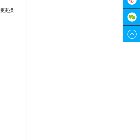
服
0755-
接更换
298829
189228