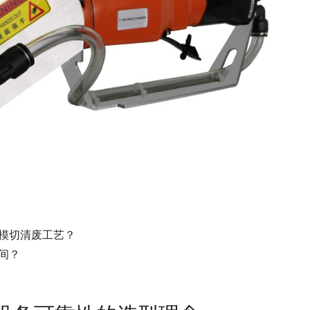
模切清废工艺？
间？