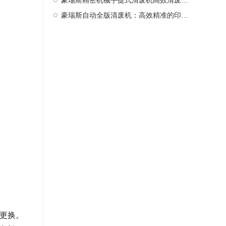
豪瑞斯精密机械手提式清废机高效清废新选择
豪瑞斯自动全版清废机：高效精准的印后处理革新者
要更换。