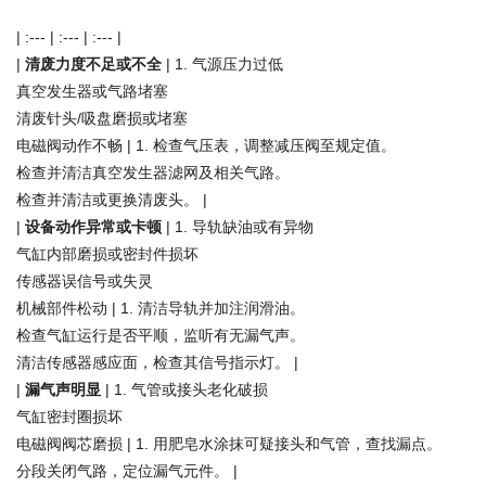
| :--- | :--- | :--- |
|
清废力度不足或不全
| 1. 气源压力过低
真空发生器或气路堵塞
清废针头/吸盘磨损或堵塞
电磁阀动作不畅 | 1. 检查气压表，调整减压阀至规定值。
检查并清洁真空发生器滤网及相关气路。
检查并清洁或更换清废头。 |
|
设备动作异常或卡顿
| 1. 导轨缺油或有异物
气缸内部磨损或密封件损坏
传感器误信号或失灵
机械部件松动 | 1. 清洁导轨并加注润滑油。
检查气缸运行是否平顺，监听有无漏气声。
清洁传感器感应面，检查其信号指示灯。 |
|
漏气声明显
| 1. 气管或接头老化破损
气缸密封圈损坏
电磁阀阀芯磨损 | 1. 用肥皂水涂抹可疑接头和气管，查找漏点。
分段关闭气路，定位漏气元件。 |