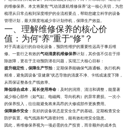
的维修保养。本文将聚焦“气动清废机维修保养”这一核心关切，为您
梳理从日常点检到深度维护的全流程要点，帮助您建立科学的设备
管理计划，最大限度地减少非计划停机，保障生产效益。
一、理解维修保养的核心价
值：为何“养”重于“修”？
对于高速运行的自动化设备，预防性维护的重要性远高于事后维
修。一套行之有效的
气动清废机维修保养
计划，其价值不仅在于排
除故障，更在于主动预防潜在问题，实现三大核心目标：
提升稳定性，保障生产节拍
：定期保养能确保气路通畅、执行机构
精准，避免因设备“亚健康”状态导致的清废不净、卡纸或速度下降，
从而保证整条生产线效率。
降低综合成本，延长使用寿命
：及时的润滑、清洁和调整，能显著
减少核心部件（如气缸、电磁阀、导向机构）的异常磨损。一次小
的保养投入，往往能避免将来高昂的大修或部件更换费用。
保障操作安全
：良好的设备状态是安全生产的基础。定期检查安全
防护装置、电气线路和气路密封性，能有效杜绝安全隐患。
因此，将维修保养视为一项必需的生产投资，而非额外的成本负