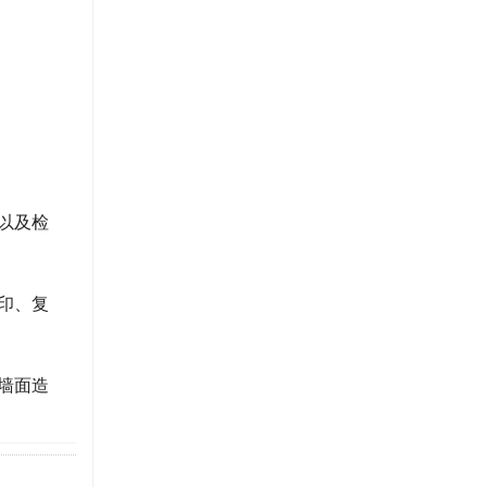
以及检
印、复
墙面造