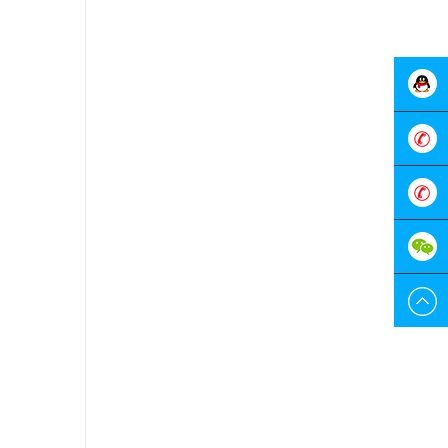
在线客
服
0755-
298829
189228