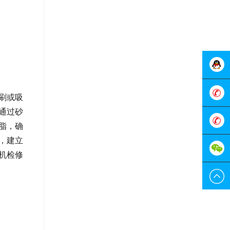
在线客
刷或吸
通过砂
服
0755-
脂，确
，建立
298829
189228
机检修